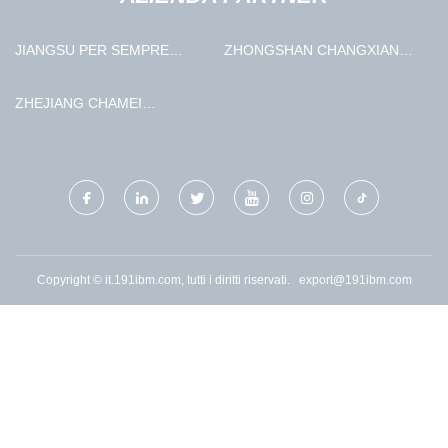
JIANGSU PER SEMPRE
ZHONGSHAN CHANGXIANG
MOTOCICLETTA
INDUSTRIAL AND TRADING
TECNOLOGIA CO., LTD
CO., LTD.
ZHEJIANG CHAMEI
INDUSTRIA E COMMERCIO
CO., LTD
Copyright © it.191ibm.com, tutti i diritti riservati.
export@191ibm.com