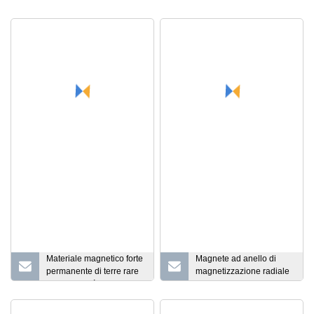
Materiale magnetico forte
Magnete ad anello di
permanente di terre rare
magnetizzazione radiale
di alta qualità Produttore
con magnete NdFeB
di magneti ad arco al
legato
neodimio NdFeB