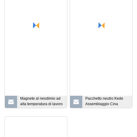
sinterizzato
personalizzato per motore
di ascensore senza
ingranaggi
Magnete al neodimio ad
Pacchetto neutro Kede
alta temperatura di lavoro
Assemblaggio Cina
Magnete a blocco
personalizzabile
permanente per terre rare
Assemblaggi magnetici
Vendita calda A008